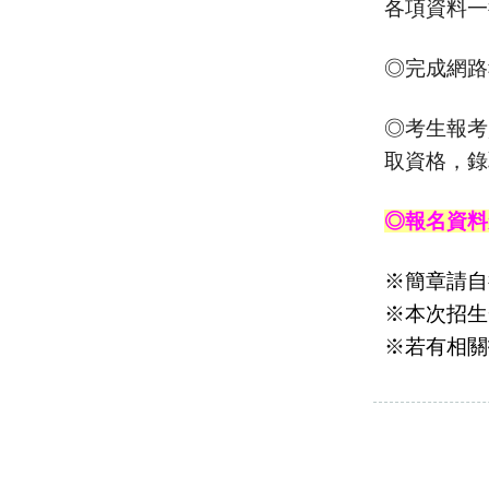
各項資料一
◎完成網路
◎考生報考
取資格，錄
◎
報名資料
※簡章請自
※本次招生
※若有相關招