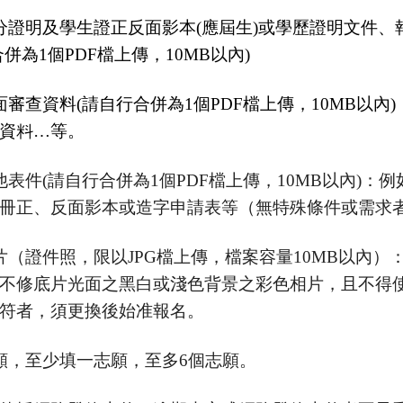
分證明及學生證正反面影本(應屆生)或學歷證明文件、
併為1個PDF檔上傳，10MB以內)
面審查資料(請自行合併為1個PDF檔上傳，10MB以
資料…等。
他表件(請自行合併為1個PDF檔上傳，10MB以內)
冊正、反面影本或造字申請表等（無特殊條件或需求
片（證件照，限以JPG檔上傳，檔案容量10MB以內
不修底片光面之黑白或淺色背景之彩色相片，且不得
符者，須更換後始准報名。
願，至少填一志願，至多6個志願。