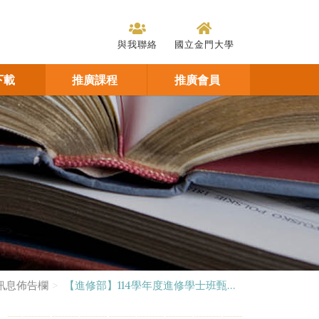
與我聯絡
國立金門大學
下載
推廣課程
推廣會員
訊息佈告欄
【進修部】114學年度進修學士班甄...