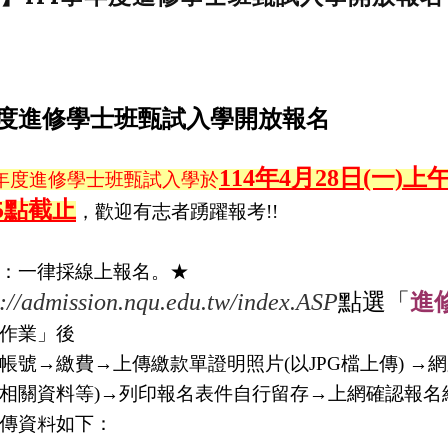
年度進修學士班甄試入學開放報名
114年4月28日(一)
學年度進修學士班甄試入學於
5點截止
，歡迎有志者踴躍報考!!
：一律採線上報名。★
p://admission.nqu.edu.tw/index.ASP
點選「
進
作業」後
帳號→繳費→上傳繳款單證明照片(以JPG檔上傳) →
相關資料等)→列印報名表件自行留存→上網確認報名
傳資料如下：