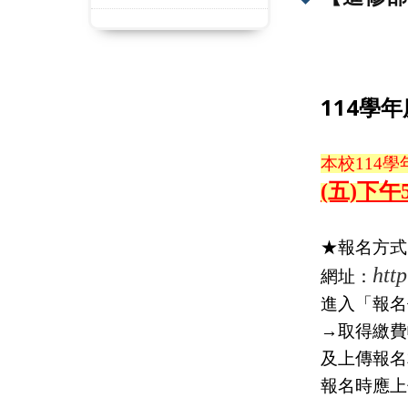
114學
本校114
(五)下午
★報名方式
htt
網址：
進入「報名
→取得繳費
及上傳報名
報名時應上