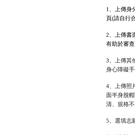
1、上傳身
頁(請自行合
2、上傳書
有助於審查
3、
上傳其
身心障礙手
4、上傳照
面半身脫帽
清、規格不
5、選填志