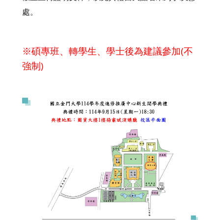
處。
※碩專班、轉學生、學士後為建議參加(不
強制)