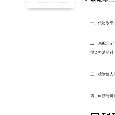
一、依
財政部
二、
為
配
合
金
得
資
料
清
單
)
申
三、
檢附
個
人
四、申請時可