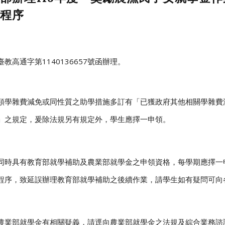
程序
臺教高通字第1140136657號函辦理。
類
學
雜
費
減
免
或
同
性
質
之
助
學
措
施
多
訂
有
「
已
獲
政
府
其
他
相
關
學
雜
費
」
之
規
定
，
爰
除
法
規
另
有
規
定
外
，
學
生
應
擇
一
申
領
。
同
時
具
有教育
部
就
學
補
助
及
農
業
部
就
學
金
之
申
領
資
格
，
每
學
期
應
擇
一
程
序
，
致
延
誤
辦
理教育
部
就
學
補
助
之
後
續
作
業
，
請
學
生如有疑問可
向
農
業
部
就
學
金
有
相
關
疑
義
，
請
逕
向
農
業
部
就
學
金
之
法
規
及
綜
合
業
務
諮