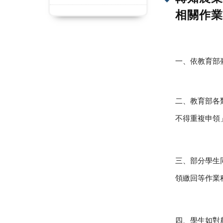
相關作業
一、依教育部
二、教育
部
各
不
得
重
複
申
領
三、
部
分
學
生
領
繳
回
等
作
業
四、
學
生
如
對