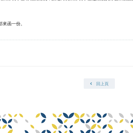
部
來
函一份。
回上頁