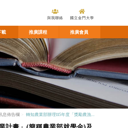
與我聯絡
國立金門大學
下載
推廣課程
推廣會員
訊息佈告欄
轉知農業部辦理115年度「獎勵農漁...
業計畫」(簡稱農業部就學金)及