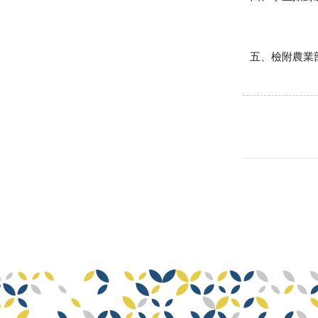
五、
檢
附
農
業