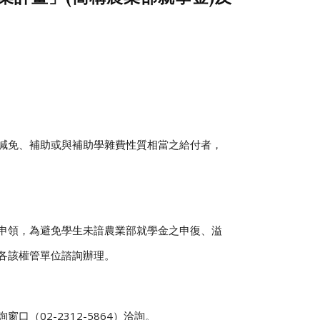
減
免
、
補
助
或
與
補
助
學
雜
費
性
質
相
當
之
給
付
者
，
申
領
，
為
避
免
學
生
未
諳
農
業
部
就
學
金
之
申
復
、
溢
各
該
權
管
單
位諮詢
辦
理
。
詢
窗
口
（
0
2
-
2
3
1
2
-
5
8
6
4
）
洽
詢
。