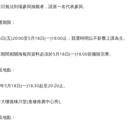
無法到場參與抽籤者，請派一名代表參與。
選期限：
8日
(五
)20:00
至5月18日
(一
)18:00
止，競選時間以不影響上課為主。
期間相關海報與資料必須於5月18日(一)18:00前撤除完畢。
及地點：
年5月18日
(一
)18:30
起至
20:20
止。
大樓後棟川堂
(
進修推廣中心旁
)
。
及地點：