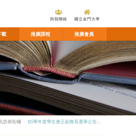
與我聯絡
國立金門大學
下載
推廣課程
推廣會員
訊息佈告欄
115學年度學生會正副會長選舉公告...