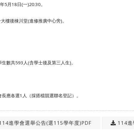
年5月18日
(一
)20:30
。
大樓後棟川堂
(
進修推廣中心旁
)
。
生數共593人(含學士後及第三人生
)
。
會長應各選
1
人（採搭檔競選聯名登記）。
114進學會選舉公告(選115學年度)PDF
114