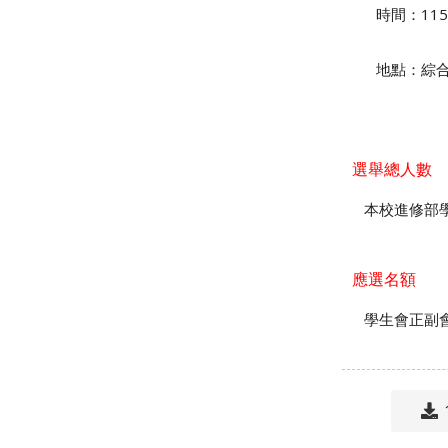
時間：
115
地點：綜合
選舉總人數
本校進修部學
應選名額
學生會正副