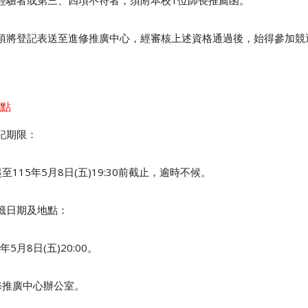
經驗者或第三、四項不符者，須附本校
1
位師長推薦函。
須將登記表送至進修推廣中心，經審核上述資格通過後，始得參加競
點
記期限：
至
115
年
5
月8日
(五
)19:30
前截止，逾時不候。
籤日期及地點：
年
5
月8日
(五
)20:00
。
推廣中心辦公室。