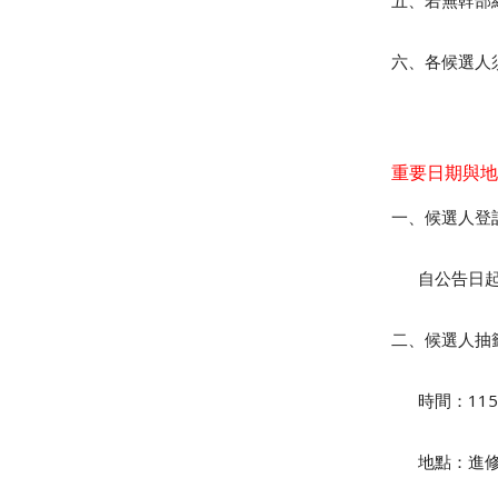
五、若無幹部
六、各候選人
重要日期與地
一、候選人登
自公告日起
二、候選人抽
時間：
115
地點：進修