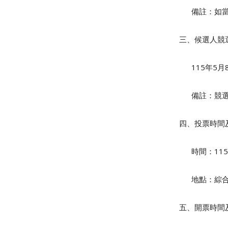
備註：如當日
三、候選人競
115年
5
月
備註：
競選
四、投票時間
時間：
115
地點：綜合
五、開票時間