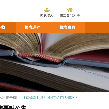
與我聯絡
國立金門大學
下載
推廣課程
推廣會員
訊息佈告欄
【進修部】新訂-國立金門大學30+...
施要點公告