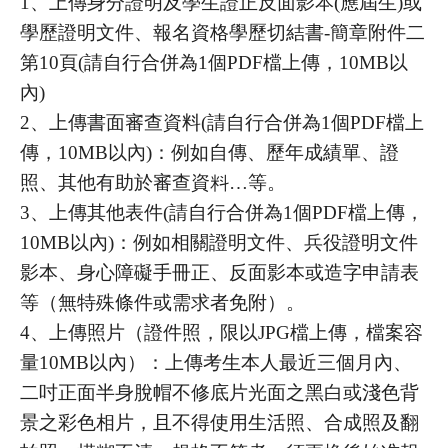
1、上傳身分證明及學生證正反面影本(應屆生)或
學歷證明文件、報名資格學歷切結書-簡章附件二
第10頁(請自行合併為1個PDF檔上傳，10MB以
內)
2、上傳書面審查資料(請自行合併為1個PDF檔上
傳，10MB以內)：例如自傳、歷年成績單、證
照、其他有助於審查資料…等。
3、上傳其他表件(請自行合併為1個PDF檔上傳，
10MB以內)：例如相關證明文件、兵役證明文件
影本、身心障礙手冊正、反面影本或造字申請表
等（無特殊條件或需求者免附）。
4、上傳照片（證件照，限以JPG檔上傳，檔案容
量10MB以內）：上傳考生本人最近三個月內、
二吋正面半身脫帽不修底片光面之黑白或淺色背
景之彩色相片，且不得使用生活照、合成照及翻