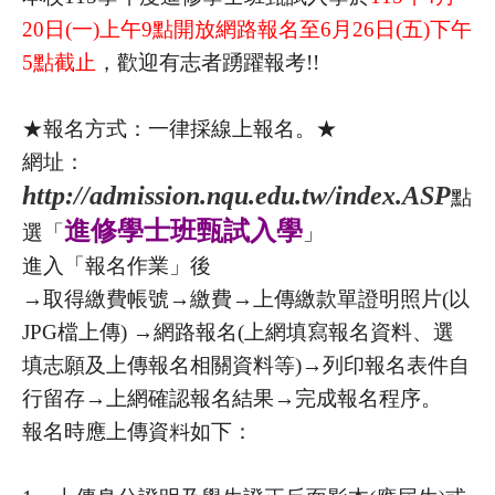
20日(一)上午9點開放網路報名至6月26日(五)下午
5點截止
，歡迎有志者踴躍報考!!
★報名方式：一律採線上報名。★
網址：
http://admission.nqu.edu.tw/index.ASP
點
進修學士班甄試入學
選「
」
進入「報名作業」後
→取得繳費帳號→繳費→上傳繳款單證明照片(以
JPG檔上傳) →網路報名(上網填寫報名資料、選
填志願及上傳報名相關資料等)→列印報名表件自
行留存→上網確認報名結果→完成報名程序。
報名時應上傳資料如下：