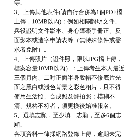
等。
3、上傳其他表件(請自行合併為1個PDF檔
上傳，10MB以內)：例如相關證明文件、
兵役證明文件影本、身心障礙手冊正、反
面影本或造字申請表等（無特殊條件或需
求者免附）。
4、上傳照片（證件照，限以JPG檔上傳，
檔案容量10MB以內）：上傳考生本人最近
三個月內、二吋正面半身脫帽不修底片光
面之黑白或淺色背景之彩色相片，且不得
使用生活照、合成照及翻拍照；模糊不
清、規格不符者，須更換後始准報名。
5、選填志願，至少填一志願，至多6個志
願。
各項資料一律採網路登錄上傳，逾期未完