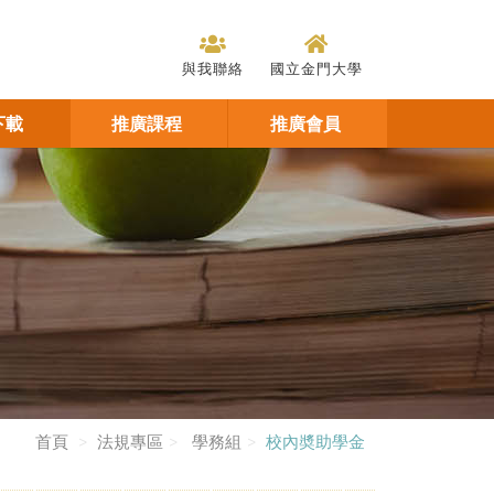
與我聯絡
國立金門大學
下載
推廣課程
推廣會員
首頁
法規專區
學務組
校內奬助學金