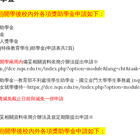
學期)開學後校內外各項獎助學金申請如下：
助學金
金
人獎學金
特殊教育學生)助學金(申請表共2頁)
開學兩周內
備妥相關資料依簡介辦法提出申請※
ps://dce.nqu.edu.tw/index.php?option=module&lang=cht&task=
助學金--
教育部不利處境學生助學金 - 國立金門大學學生事務處 (nqu.e
女就學優待--
https://dce.nqu.edu.tw/index.php?option=module
費減免截止日前與減免一併申請
妥相關資料依簡介辦法及規定期限提出申請※
學期)開學後校內外各項獎助學金申請如下：