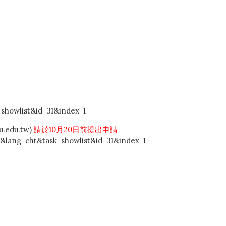
showlist&id=31&index=1
du.tw)
請於10月20日前提出申請
&lang=cht&task=showlist&id=31&index=1