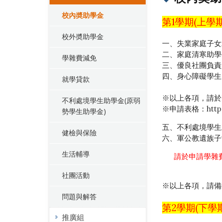
校內奬助學金
第1學期(上
校外奬助學金
一、失業家庭子女
二、家庭清寒助學
學雜費減免
三、優良社團負責
四、身心障礙學生(
就學貸款
※以上各項，請於
不利處境學生助學金(原弱
※申請表格：
htt
勢學生助學金)
五、不利處境學生
健檢與保險
六、軍公教遺族子
生活輔導
請於申請學雜
社團活動
※以上各項，請備
問題與解答
第2學期(下
推廣組