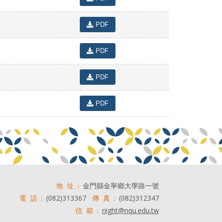
PDF
PDF
PDF
PDF
地 址：
金門縣金寧鄉大學路一號
電 話：
(082)313367
傳 真：
(082)312347
信 箱：
night@nqu.edu.tw