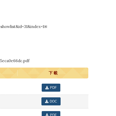
showlist&id=31&index=1
※
55eca0e66dc.pdf
下 載
PDF
DOC
PDF