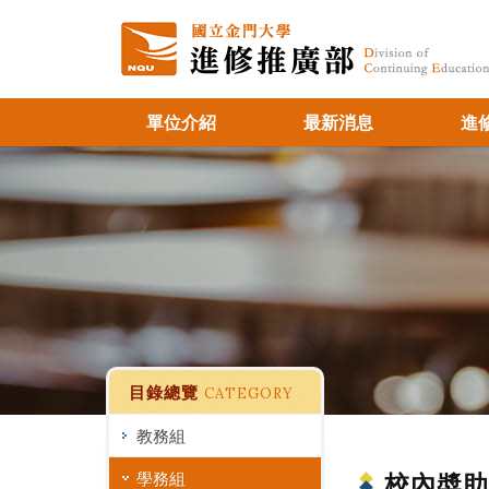
單位介紹
最新消息
進
目錄總覽
CATEGORY
教務組
學務組
校內奬助