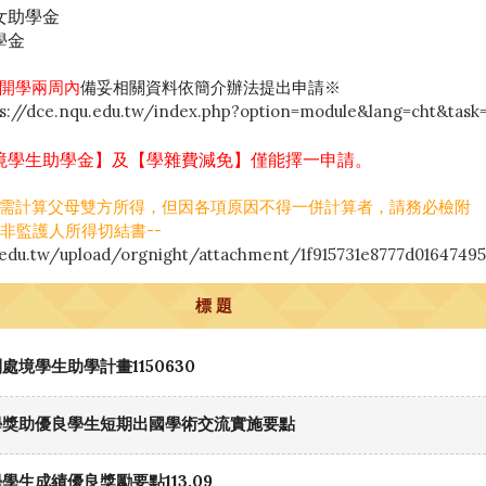
女助學金
學金
開學兩周內
備妥相關資料依簡介辦法提出申請※
ps://dce.nqu.edu.tw/index.php?option=module&lang=cht&task=
境學生助學金】及【學雜費減免】僅能擇一申請。
需計算父母雙方所得，但因各項原因不得一併計算者，請務必檢附
監護人所得切結書--
edu.tw/upload/orgnight/attachment/1f915731e8777d0164749
標 題
處境學生助學計畫1150630
學獎助優良學生短期出國學術交流實施要點
學生成績優良獎勵要點113.09