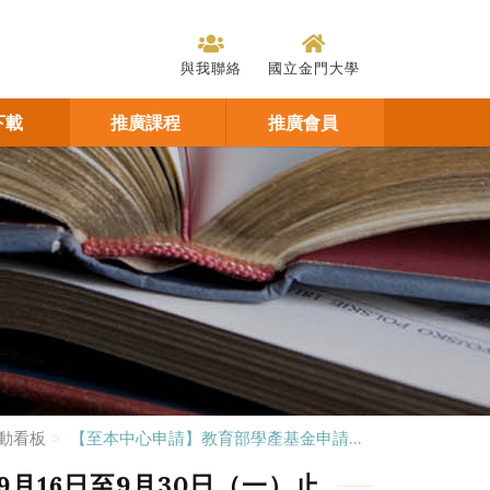
與我聯絡
國立金門大學
下載
推廣課程
推廣會員
動看板
【至本中心申請】教育部學產基金申請...
月16日至9月30日（一）止