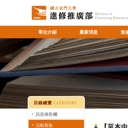
單位介紹
最新消息
進
目錄總覽
CATEGORY
訊息佈告欄
活動看板
【至本中