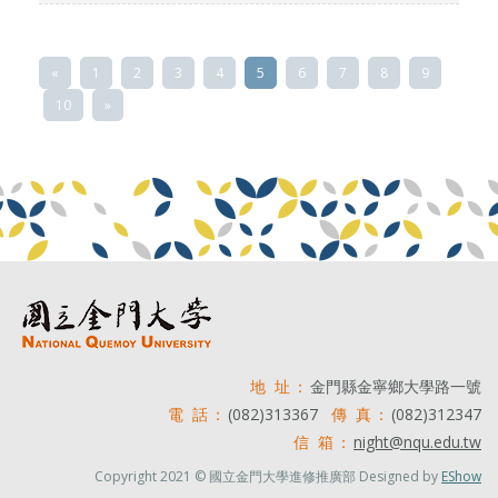
«
1
2
3
4
5
6
7
8
9
10
»
地 址：
金門縣金寧鄉大學路一號
電 話：
(082)313367
傳 真：
(082)312347
信 箱：
night@nqu.edu.tw
Copyright 2021 © 國立金門大學進修推廣部 Designed by
EShow