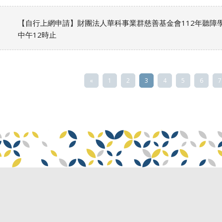
【自行上網申請】財團法人華科事業群慈善基金會112年聽障學生
中午12時止
«
1
2
3
4
5
6
7