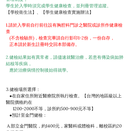
學生於入學時須完成學生健康檢查，並列冊管理追蹤。
【
學校衛生法
】、【
學生健康檢查實施辦法
】
1.請於入學前自行前往設有胸腔科門診之醫院或診所作健康檢
查
(不含檢驗所)，檢查完畢請自行影印1-2份，一份自存，
正本請於新生註冊時交回本部備存。
2.健檢結果如有異常者，請儘速就醫治療，若患有傳染病如肺
結核等疾病，
應於治療病情控制後始得就學。
3.健檢場所選擇：
●在自家住所附近醫療院所執行檢查。【台灣的地區級以上
醫院價格約在
1200-2000不等，診所約500-900元不等】
●預計至金門健檢：
A.部立金門醫院，約1400元，家醫科或體檢科，離校區約20