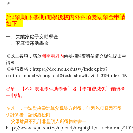
※
第2學期(下學期)開學後校內外各項獎助學金申請
如下：
一、失業家庭子女助學金
二、家庭清寒助學金
※以上各項，請於
開學兩周內
備妥相關資料依簡介辦法提出申
請※
※申請表格：
https://dce.nqu.edu.tw/index.php?
option=module&lang=cht&task=showlist&id=31&index=1
※
提醒：【不利處境學生助學金】及【學雜費減免】僅能擇
一申請。
※以上，申請資格需計算父母雙方所得，但因各項原因不得一
併計算者，請務必檢附
父母離異不列計非監護人所得切結書--
http://www.nqu.edu.tw/upload/orgnight/attachment/1f91